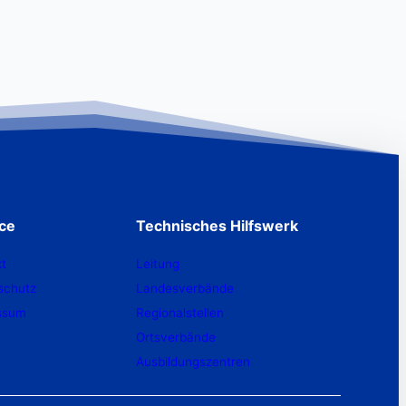
ice
Technisches Hilfswerk
t
Leitung
schutz
Landesverbände
ssum
Regionalstellen
Ortsverbände
Ausbildungszentren