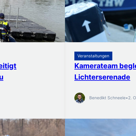
Veranstaltungen
itigt
Kamerateam begle
u
Lichterserenade
Benedikt Schneele
•
2. 