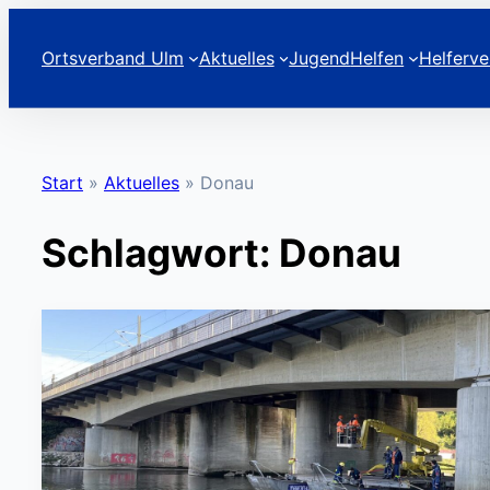
Zum
Inhalt
Ortsverband Ulm
Aktuelles
Jugend
Helfen
Helferve
springen
Start
»
Aktuelles
»
Donau
Schlagwort:
Donau