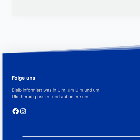
Folge uns
Bleib informiert was in Ulm, um Ulm und um
Ulm herum passiert und abboniere uns.
Facebook
Instagram