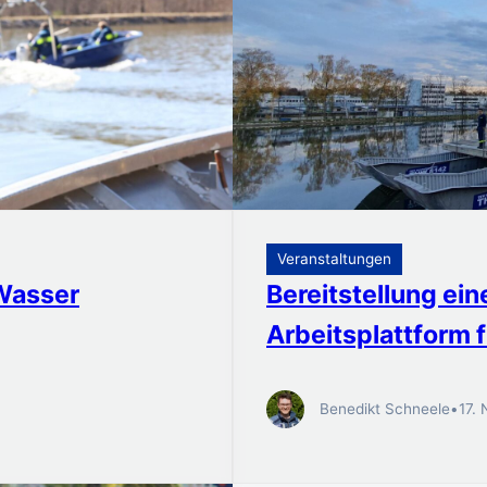
Veranstaltungen
Wasser
Bereitstellung e
Arbeitsplattform 
Benedikt Schneele
•
17.