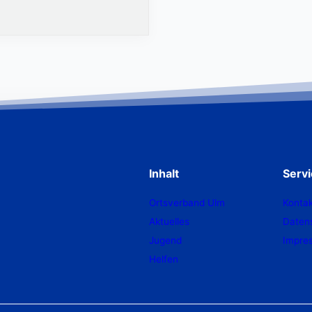
Inhalt
Serv
Ortsverband Ulm
Kontak
Aktuelles
Daten
Jugend
Impre
Helfen