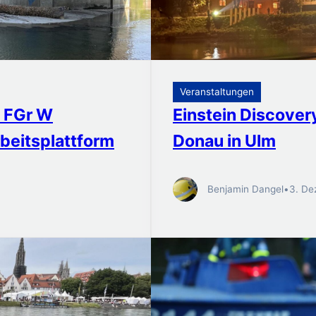
Veranstaltungen
– FGr W
Einstein Discover
beitsplattform
Donau in Ulm
Benjamin Dangel
•
3. De