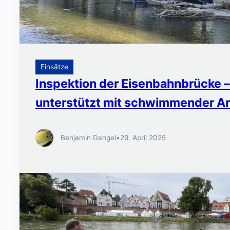
Einsätze
Inspektion der Eisenbahnbrücke 
unterstützt mit schwimmender Ar
Benjamin Dangel
•
29. April 2025