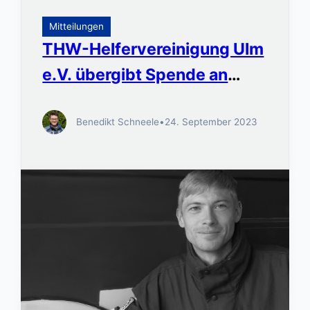
Mitteilungen
THW-Helfervereinigung Ulm
e.V. übergibt Spende an
Fruchtalarm
Benedikt Schneele
•
24. September 2023