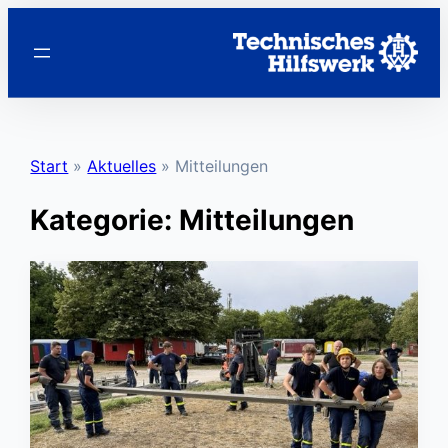
Zum
Inhalt
springen
Start
»
Aktuelles
»
Mitteilungen
Kategorie:
Mitteilungen