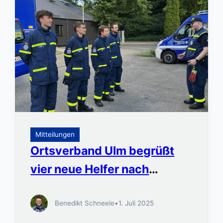
Mitteilungen
Ortsverband Ulm begrüßt
vier neue Helfer nach
erfolgreicher
Benedikt Schneele
•
1. Juli 2025
Grundausbildungsprüfung