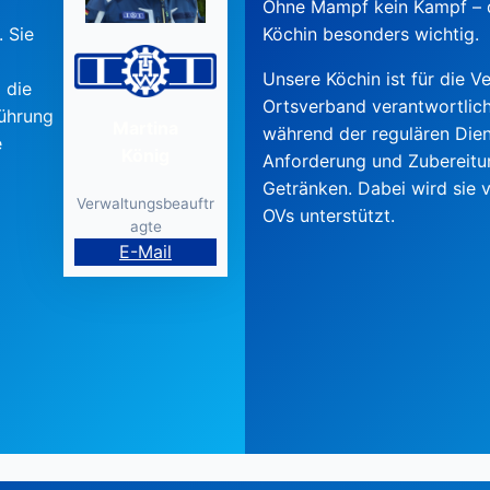
Ohne Mampf kein Kampf – de
 Sie
Köchin besonders wichtig.
Unsere Köchin ist für die 
 die
Ortsverband verantwortlich
Führung
Martina
während der regulären Diens
e
König
Anforderung und Zubereitu
Getränken. Dabei wird sie
Verwaltungsbeauftr
OVs unterstützt.
agte
E-Mail