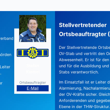
Stellvertretender
Ortsbeauftragter (
verband
Der Stellvertretende Ortsbe
OV-Stab und vertritt den O
hörden
Abwesenheit. Er ist für de
Stefan
und für die Ausbildung und
Leiter
Kiemel
Stabs verantwortlich.
.
Im Einsatzfall ist er Leiter
Ortsbeauftragter
er
E-Mail
Alarmierung, Nachalarmier
der OV-Kräfte sicher. Gleic
Anforderenden und gegeben
Ebene in der THW-Struktur.