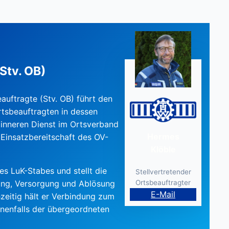
Stv. OB)
auftragte (Stv. OB) führt den
rtsbeauftragten in dessen
n inneren Dienst im Ortsverband
Hermes
 Einsatzbereitschaft des OV-
Klöble
 des LuK-Stabes und stellt die
Stellvertretender
Ortsbeauftragter
ung, Versorgung und Ablösung
E-Mail
hzeitig hält er Verbindung zum
enfalls der übergeordneten