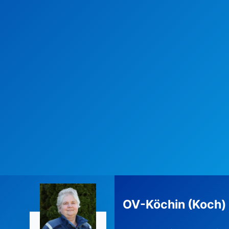
OV-Köchin (Koch)