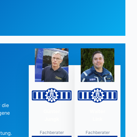
 die
Günter
Walter
agene
Jungk
Link
Fachberater
Fachberater
itung.