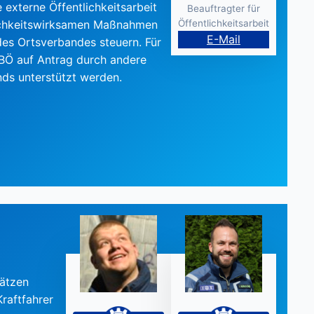
e externe Öffentlichkeitsarbeit
Beauftragter für
Öffentlichkeitsarbeit
tlichkeitswirksamen Maßnahmen
E-Mail
es Ortsverbandes steuern. Für
 BÖ auf Antrag durch andere
ds unterstützt werden.
sätzen
Kraftfahrer