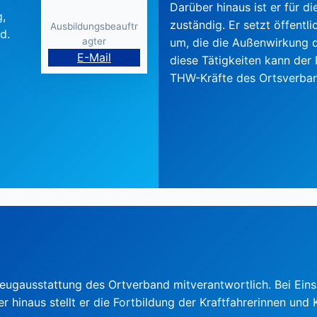
Darüber hinaus ist er für di
g,
zuständig. Er setzt öffen
Ausbildungsbeauftr
d.
agter
um, die die Außenwirkung d
E-Mail
diese Tätigkeiten kann der
THW-Kräfte des Ortsverban
rzeugausstattung des Ortverband mitverantwortlich. Bei Ein
 hinaus stellt er die Fortbildung der Kraftfahrerinnen und 