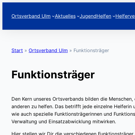
Zum
Inhalt
Ortsverband Ulm
Aktuelles
Jugend
Helfen
Helferve
springen
Start
»
Ortsverband Ulm
»
Funktionsträger
Funktionsträger
Den Kern unseres Ortsverbands bilden die Menschen, 
anderen zu helfen. Das betrifft jede einzelne Helferin
wie auch spezielle Funktionsträgerinnen und Funktionst
Verwaltung und Einsatzabwicklung mitwirken.
Hier stellen wir Dir die verschiedenen Funktionsträger