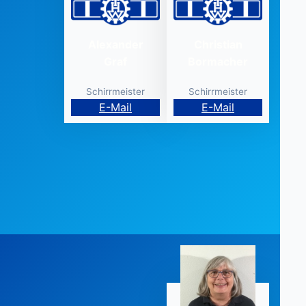
Alexander
Christian
Graf
Bormacher
Schirrmeister
Schirrmeister
E-Mail
E-Mail