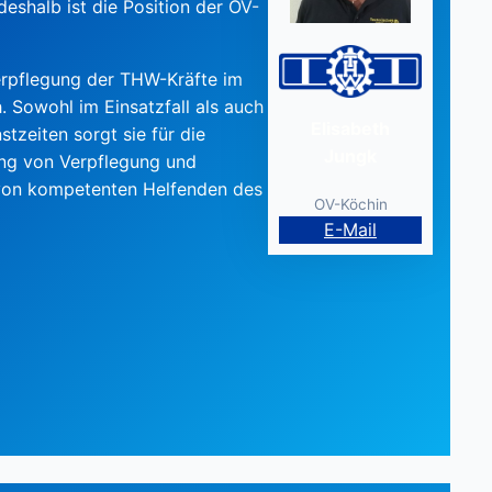
shalb ist die Position der OV-
Verpflegung der THW-Kräfte im
. Sowohl im Einsatzfall als auch
Elisabeth
tzeiten sorgt sie für die
Jungk
ng von Verpflegung und
 von kompetenten Helfenden des
OV-Köchin
E-Mail