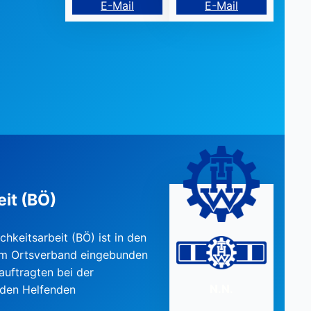
E-Mail
E-Mail
eit (BÖ)
chkeitsarbeit (BÖ) ist in den
 im Ortsverband eingebunden
auftragten bei der
N.N.
den Helfenden