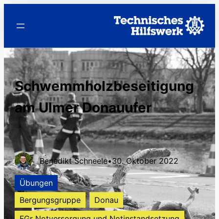
Schwemmholzbeseitigung
am Ulmer Donauufer
Benedikt Schneele
•
30. Oktober 2022
Übungen
Bergungsgruppe
Donau
FGr Notversorgung und Notinstandsetzung