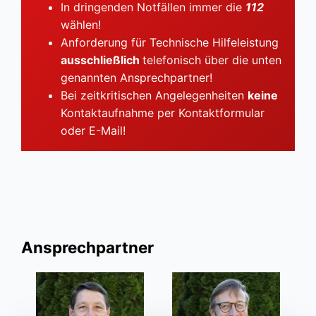
In dringenden Notfällen immer die
112
wählen!
Anforderung für Technische Hilfeleistung
ausschließlich
telefonisch über die unten
genannten Ansprechpartner!
Bei zeitkritischen Angelegenheiten
keine
Kontaktaufnahme per Kontaktformular
oder E-Mail!
Ansprechpartner