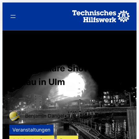
Einstein Discovery –
Spektakuläre Show auf der
Donau in Ulm
Benjamin Dangel
•
3. Dezember 2024
Veranstaltungen