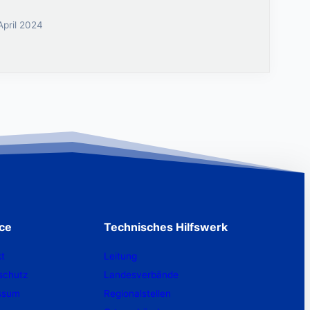
April 2024
ice
Technisches Hilfswerk
t
Leitung
schutz
Landesverbände
ssum
Regionalstellen