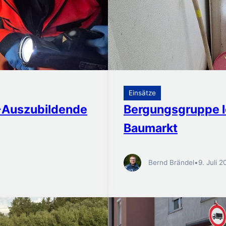
Einsätze
K-Auszubildende
Bergungsgruppe l
Baumarkt
Bernd Brändel
•
9. Juli 