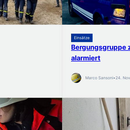
Einsätze
Bergungsgruppe z
alarmiert
Marco Sansoni
•
24. No