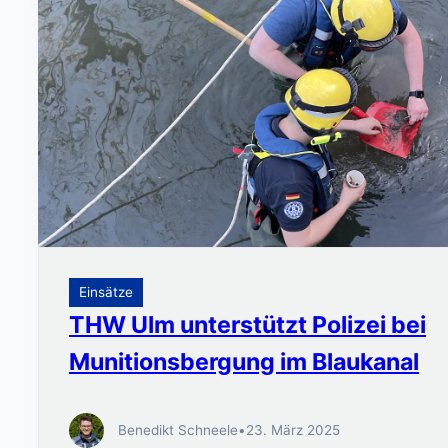
Einsätze
THW Ulm unterstützt Polizei bei
Munitionsbergung im Blaukanal
Benedikt Schneele
•
23. März 2025