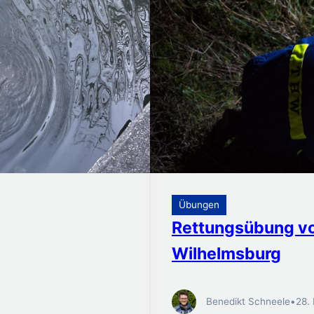
Übungen
Rettungsübung vo
Wilhelmsburg
Benedikt Schneele
•
28.