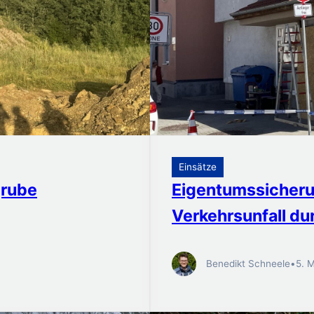
Einsätze
grube
Eigentumssicherun
Verkehrsunfall du
Benedikt Schneele
•
5. 