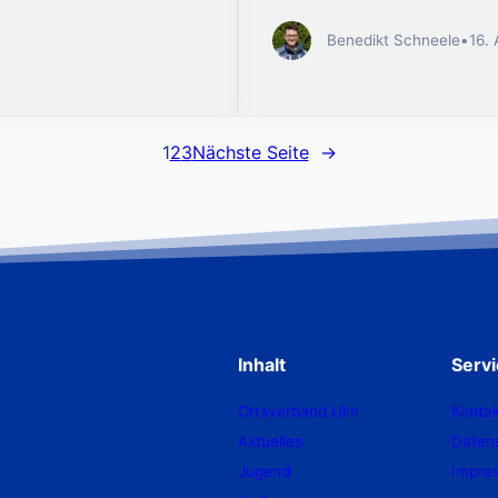
Benedikt Schneele
•
16. 
1
2
3
Nächste Seite
→
Inhalt
Serv
Ortsverband Ulm
Kontak
Aktuelles
Daten
Jugend
Impre