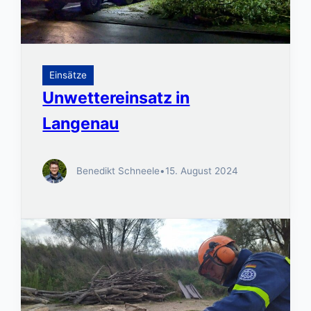
Einsätze
Unwettereinsatz in
Langenau
Benedikt Schneele
•
15. August 2024