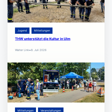
Jugend
Mitteilungen
THW unterstützt die Kultur in Ulm
•
Walter Link
8. Juli 2026
Mitteilungen
Veranstaltungen