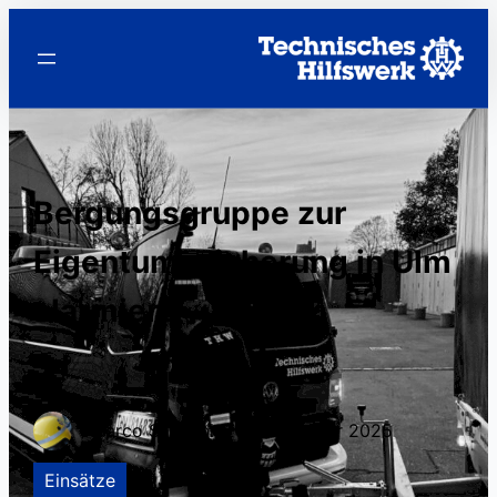
Bergungsgruppe zur
Eigentumssicherung in Ulm
alarmiert
Marco Sansoni
•
24. November 2025
Einsätze