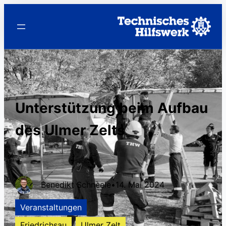
Unterstützung beim Aufbau
des Ulmer Zelts
Benedikt Schneele
•
14. Mai 2024
Veranstaltungen
Friedrichsau
Ulmer Zelt