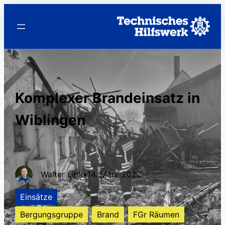
Komplexer Brandeinsatz in
Wiblingen
Walter Link
•
14. März 2022
Einsätze
Bergungsgruppe
Brand
FGr Räumen