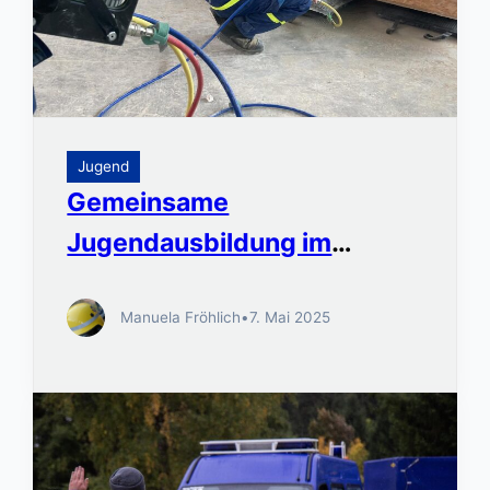
Jugend
Gemeinsame
Jugendausbildung im
Regionalbereich Biberach
Manuela Fröhlich
•
7. Mai 2025