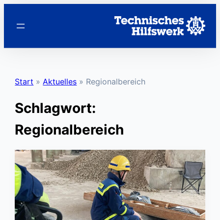
Zum
Inhalt
springen
Start
»
Aktuelles
»
Regionalbereich
Schlagwort:
Regionalbereich