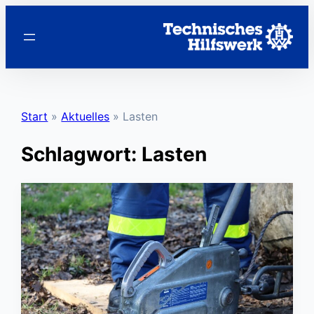
Zum
Inhalt
springen
Start
»
Aktuelles
»
Lasten
Schlagwort:
Lasten