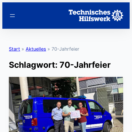
Zum
Inhalt
springen
Start
»
Aktuelles
»
70-Jahrfeier
Schlagwort:
70-Jahrfeier