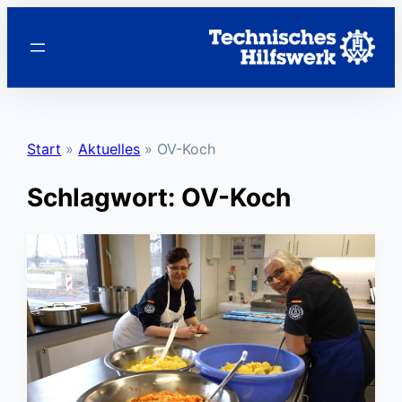
Zum
Inhalt
springen
Start
»
Aktuelles
»
OV-Koch
Schlagwort:
OV-Koch