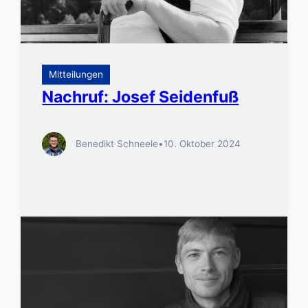
Mitteilungen
Nachruf: Josef Seidenfuß
Benedikt Schneele
•
10. Oktober 2024