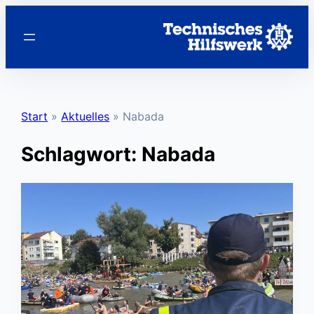
Zum
Inhalt
springen
Start
»
Aktuelles
»
Nabada
Schlagwort:
Nabada