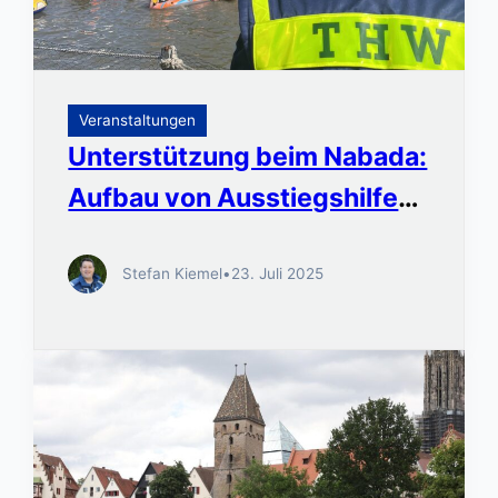
Veranstaltungen
Unterstützung beim Nabada:
Aufbau von Ausstiegshilfen
und Betreuung der
Stefan Kiemel
•
23. Juli 2025
Arbeitsplattform