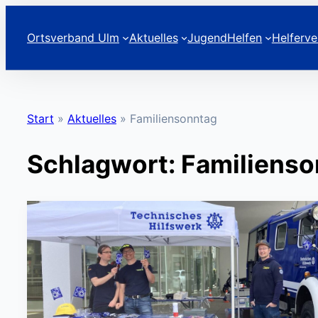
Zum
Inhalt
Ortsverband Ulm
Aktuelles
Jugend
Helfen
Helferve
springen
Start
»
Aktuelles
»
Familiensonntag
Schlagwort:
Familienso