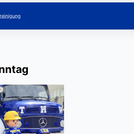
reinigung
nntag