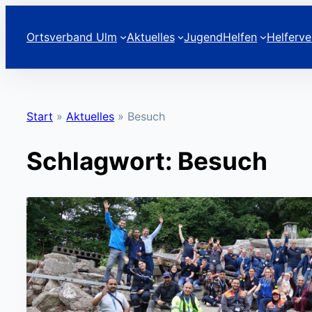
Zum
Inhalt
Ortsverband Ulm
Aktuelles
Jugend
Helfen
Helferve
springen
Start
»
Aktuelles
»
Besuch
Schlagwort:
Besuch