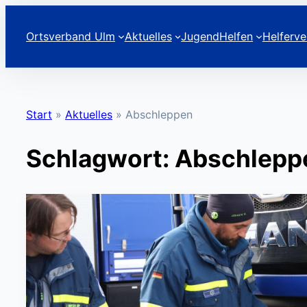
Zum
Inhalt
Ortsverband Ulm
Aktuelles
Jugend
Helfen
Helferve
springen
Start
»
Aktuelles
»
Abschleppen
Schlagwort:
Abschlepp