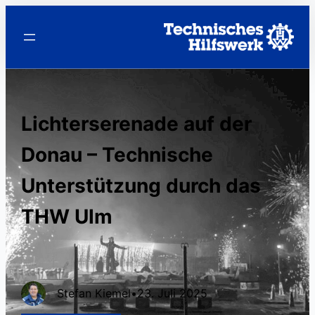
Lichterserenade auf der
Donau – Technische
Unterstützung durch das
THW Ulm
Stefan Kiemel
•
23. Juli 2025