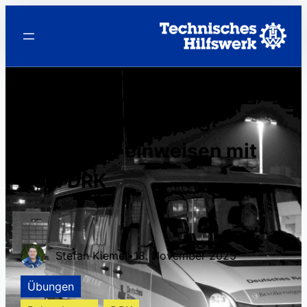
Gemeinsame Übung:
Fahrzeuge einweisen mit
dem DRK
Stefan Kiemel
•
18. November 2025
Übungen