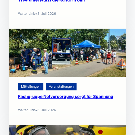
THW unterstützt die Kultur in Ulm
•
Walter Link
8. Juli 2026
Mitteilungen
Veranstaltungen
Fachgruppe Notversorgung sorgt für Spannung
•
Walter Link
6. Juli 2026