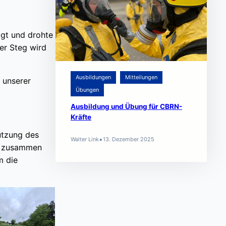
gt und drohte
er Steg wird
Ausbildungen
Mitteilungen
 unserer
Übungen
Ausbildung und Übung für CBRN-
Kräfte
ützung des
•
Walter Link
13. Dezember 2025
r zusammen
m die