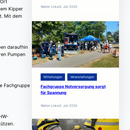
 Ort
•
Walter Link
8. Juli 2026
dem Kipper
t. Mit dem
ben daraufhin
eren Pumpen
Mitteilungen
Veranstaltungen
ie Fachgruppe
Fachgruppe Notversorgung sorgt
für Spannung
•
Walter Link
6. Juli 2026
THW-
ützen.