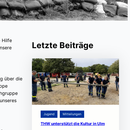
 Hilfe
Letzte Beiträge
unsere
g über die
uppe
chgruppe
unseres
Jugend
Mitteilungen
THW unterstützt die Kultur in Ulm