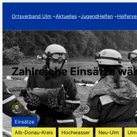
Ortsverband Ulm
Aktuelles
Jugend
Helfen
Helferve
Zahlreiche Einsätze w
Benedikt Schneele
•
11. Juni 2024
Einsätze
Alb-Donau-Kreis
Hochwasser
Neu-Ulm
Ulm