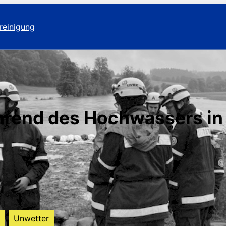
reinigung
ährend des Hochwassers i
Unwetter