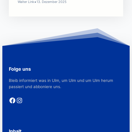
•
Walter Link
13. Dezember 2025
Folge uns
Bleib informiert was in Ulm, um Ulm und um Ulm herum
passiert und abboniere uns.
Facebook
Instagram
Inhalt