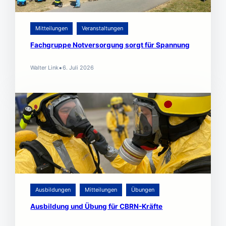
Mitteilungen
Veranstaltungen
Fachgruppe Notversorgung sorgt für Spannung
•
Walter Link
6. Juli 2026
Ausbildungen
Mitteilungen
Übungen
Ausbildung und Übung für CBRN-Kräfte