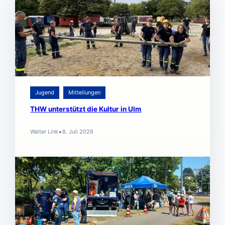
Jugend
Mitteilungen
THW unterstützt die Kultur in Ulm
•
Walter Link
8. Juli 2026