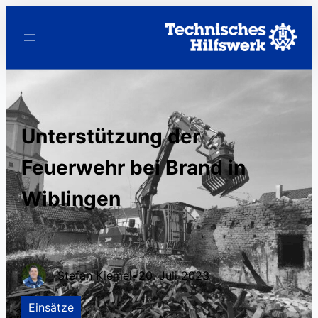
Unterstützung der
Feuerwehr bei Brand in
Wiblingen
Stefan Kiemel
•
20. Juli 2023
Einsätze