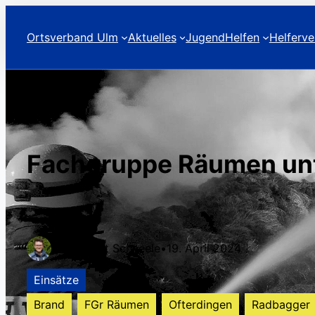
Ortsverband Ulm
Aktuelles
Jugend
Helfen
Helferve
Fachgruppe Räumen unte
Benedikt Schneele
•
19. April 2024
Einsätze
Brand
FGr Räumen
Ofterdingen
Radbagger