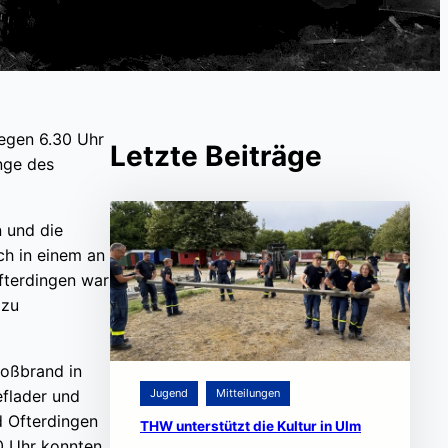
egen 6.30 Uhr
Letzte Beiträge
änge des
 und die
ch in einem an
fterdingen war
 zu
roßbrand in
eflader und
Jugend
Mitteilungen
 Ofterdingen
THW unterstützt die Kultur in Ulm
0 Uhr konnten