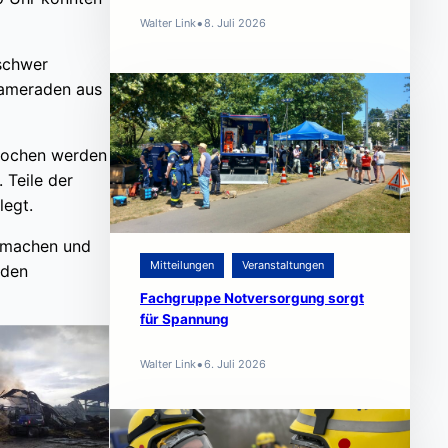
•
Walter Link
8. Juli 2026
 schwer
 Kameraden aus
brochen werden
 Teile der
legt.
8 machen und
Mitteilungen
Veranstaltungen
 den
Fachgruppe Notversorgung sorgt
für Spannung
•
Walter Link
6. Juli 2026