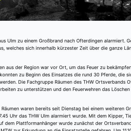
 Ulm zu einem Großbrand nach Ofterdingen alarmiert. G
aus, welches sich innerhalb kürzester Zeit über die ganze L
ten aus der Region war vor Ort, um das Feuer zu bekämpfen
 konnten zu Beginn des Einsatzes die rund 30 Pferde, die si
et werden. Die Fachgruppe Räumen des THW Ortsverbands O
arbeiten zu unterstützen und den Feuerwehren das Löschen
Räumen waren bereits seit Dienstag bei einem weiteren G
7.45 Uhr das THW Ulm alarmiert wurde. Mit dem Kipper, Ti
 dem Plattformanhänger wurde zunächst der Ortsverband
 MTW zur Erkundung an die Einsatzstelle gefahren. Um 11.1