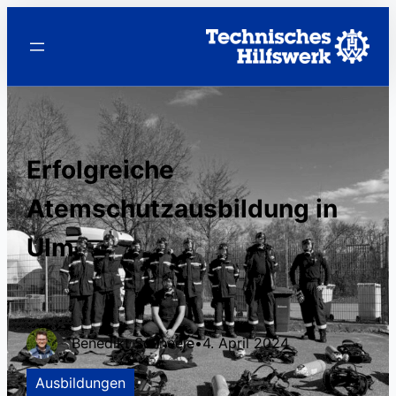
Erfolgreiche
Atemschutzausbildung in
Ulm
Benedikt Schneele
•
4. April 2024
Ausbildungen